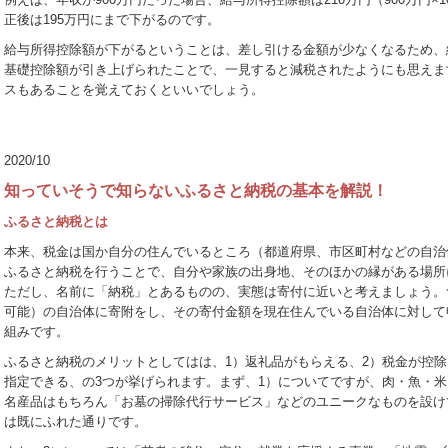
正後は195万円にまで下がるのです。
給与所得控除額が下がるということは、差し引ける金額が少なくなるため、
基礎控除額が引き上げられたことで、一見すると減税されたようにも思えま
スもあることを覚えておくといいでしょう。
2020/10
知っていそうで知らないふるさと納税の基本を解説！
ふるさと納税とは
本来、税金は国か自分の住んでいるところ（都道府県、市区町村などの自治
ふるさと納税を行うことで、自分や家族の出身地、そのほかの縁がある場所
ただし、名前に「納税」とあるものの、実態は寄付に近いと考えましょう。
可能）の自治体に寄附をし、その寄付金額を現在住んでいる自治体に対して
組みです。
ふるさと納税のメリットとしてはは、1）返礼品がもらえる、2）税金が控除
指定できる、の3つが挙げられます。まず、1）についてですが、肉・魚・
名産品はもちろん「お墓の掃除代行サービス」などのユニークなものを設け
は既にふれた通りです。