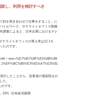
相談し、利用を検討すべき
て顔を突き合わせて仕事をすること」に
バイルワーク、サテライトオフィス勤務
動向調査によると、日本企業におけるテレ
サテライトオフィスの導入率は12.1％
ったのです。
4310.html#:~:text=%E7%B7%8F%E5%8B%99
2.1%EF%BC%85%E3%81%A7%E3%81
が流行したことから、従業員の感染防止の
した。
たのです。
53% :日本経済新聞