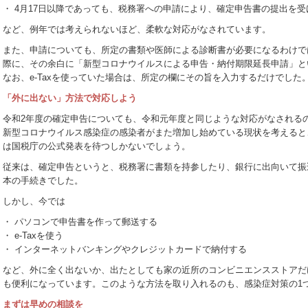
・ 4月17日以降であっても、税務署への申請により、確定申告書の提出を
など、例年では考えられないほど、柔軟な対応がなされています。
また、申請についても、所定の書類や医師による診断書が必要になるわけで
際に、その余白に「新型コロナウイルスによる申告・納付期限延長申請」と
なお、e-Taxを使っていた場合は、所定の欄にその旨を入力するだけでした
「外に出ない」方法で対応しよう
令和2年度の確定申告についても、令和元年度と同じような対応がなされる
新型コロナウイルス感染症の感染者がまた増加し始めている現状を考えると
は国税庁の公式発表を待つしかないでしょう。
従来は、確定申告というと、税務署に書類を持参したり、銀行に出向いて振
本の手続きでした。
しかし、今では
・ パソコンで申告書を作って郵送する
・ e-Taxを使う
・ インターネットバンキングやクレジットカードで納付する
など、外に全く出ないか、出たとしても家の近所のコンビニエンスストアだ
も便利になっています。このような方法を取り入れるのも、感染症対策の1
まずは早めの相談を