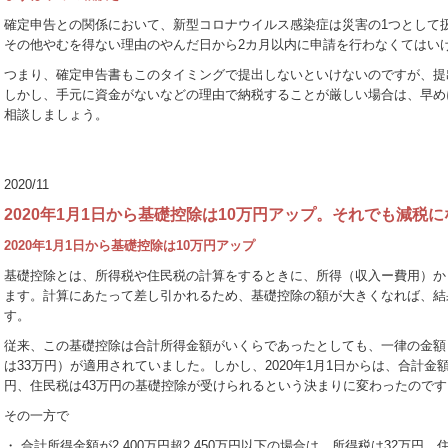
確定申告との関係において、新型コロナウイルス感染症は災害の1つとして
その他やむを得ない理由のやんだ日から2カ月以内に申請を行わなくてはい
つまり、確定申告書もこのタイミングで提出しないといけないのですが、提
しかし、手元に資金がないなどの理由で納税することが厳しい場合は、早め
相談しましょう。
2020/11
2020年1月1日から基礎控除は10万円アップ。それでも減税
2020年1月1日から基礎控除は10万円アップ
基礎控除とは、所得税や住民税の計算をするときに、所得（収入ー費用）か
ます。計算にあたって差し引かれるため、基礎控除の額が大きくなれば、結
す。
従来、この基礎控除は合計所得金額がいくらであったとしても、一律の金額
は33万円）が適用されていました。しかし、2020年1月1日からは、合計金額
円、住民税は43万円の基礎控除が受けられるという決まりに変わったのです
その一方で
・ 合計所得金額が2,400万円超2,450万円以下の場合は、所得税は32万円、