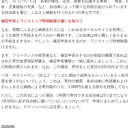
また、3）については「若者の移住、定住、就業を応援する事業」「地震、
祉・児童福祉の充実」など、自治体によって様々な目的が設けられています
る自治体を選び、ふるさと納税を行うのも1つの考え方です。
確定申告とワンストップ特例制度の違いを知ろう
なお、実際にふるさと納税を行うには、いわゆるポータルサイトを利用し、
ような操作で手続きを行うのが一般的です。これ自体は何ら難しくありませ
の手続きをするか」でしょう。確定申告をするのか、ワンストップ特例制度
けません。
まず、フリーランスや経営者など、確定申告をするのが前提の職業であれば
された寄付金受領証明書を、確定申告書類と一緒に提出しましょう。これに
の控除が受けられます。なお、この場合、寄付をした翌日の3月15日までに
一方、サラリーマン、OLなど「どこかに勤めて給料をもらっている人＝給
度を使うのもいいでしょう。これは、寄付の都度、各自治体に申請書および
からふるさと納税による寄付額のうち、2,000円を超える部分を控除しても
ただし、この方法によった場合、1年間で寄付できる自治体は5つまでにな
1月10日に必ず自治体に届いていないといけないので、年末にまとめてふる
しれません。スケジュールには注意しましょう。
2020/09