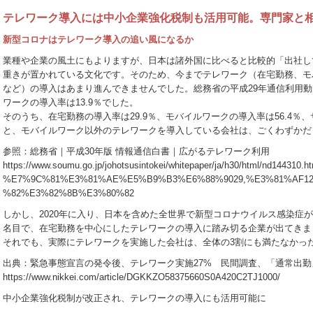
テレワーク導入には中小企業強化税制も活用可能。専門家と
新型コロナはテレワーク導入の追い風になるか
業種や企業の風土にもよりますが、日本は諸外国に比べると比較的「出社し
重きが置かれている文化です。そのため、今までテレワーク（在宅勤務、モ
など）の導入はあまり進んできませんでした。総務省の平成29年通信利用
ワークの導入率は13.9％でした。
そのうち、在宅勤務の導入率は29.9％、モバイルワークの導入率は56.4％、
と、モバイルワーク以外のテレワークを導入している会社は、ごくわずかだ
参照：総務省｜平成30年版 情報通信白書｜広がるテレワーク利用
https://www.soumu.go.jp/johotsusintokei/whitepaper/ja/h30/html/nd14
%E7%9C%81%E3%81%AE%E5%B9%B3%E6%88%9029,%E3%81%AF1
%82%E3%82%8B%E3%80%82
しかし、2020年に入り、日本を含めた全世界で新型コロナウイルス感染症
名目で、在宅勤務を中心にしたテレワークの導入に踏み切る企業が出てきま
それでも、実際にテレワークを実施した会社は、全体の3割にも満たなかっ
出典：緊急事態宣言の発令後、テレワーク実施27% 民間調査、「通常出勤」
https://www.nikkei.com/article/DGKKZO58375660S0A420C2TJ1000/
中小企業強化税制が改正され、テレワークの導入にも活用可能に