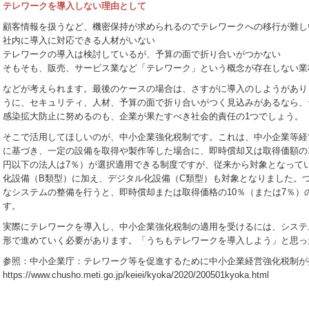
テレワークを導入しない理由として
顧客情報を扱うなど、機密保持が求められるのでテレワークへの移行が難し
社内に導入に対応できる人材がいない
テレワークの導入は検討しているが、予算の面で折り合いがつかない
そもそも、販売、サービス業など「テレワーク」という概念が存在しない業
などが考えられます。最後のケースの場合は、さすがに導入のしようがあり
うに、セキュリティ、人材、予算の面で折り合いがつく見込みがあるなら、
感染拡大防止に努めるのも、企業が果たすべき社会的責任の1つでしょう。
そこで活用してほしいのが、中小企業強化税制です。これは、中小企業等経
に基づき、一定の設備を取得や製作等した場合に、即時償却又は取得価額の10
円以下の法人は7％）が選択適用できる制度ですが、従来から対象となって
化設備（B類型）に加え、デジタル化設備（C類型）も対象となりました。
なシステムの整備を行うと、即時償却または取得価格の10％（または7％）
す。
実際にテレワークを導入し、中小企業強化税制の適用を受けるには、システ
形で進めていく必要があります。「うちもテレワークを導入しよう」と思っ
参照：中小企業庁：テレワーク等を促進するために中小企業経営強化税制が
https://www.chusho.meti.go.jp/keiei/kyoka/2020/200501kyoka.html