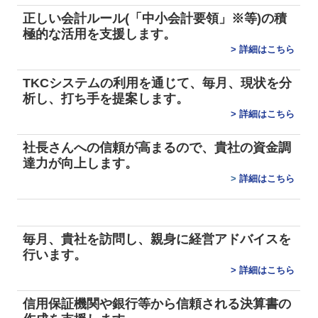
病院・診療所の皆様へ
正しい会計ルール(「中小会計要領」※等)の積
極的な活用を支援します。
医師・歯科医師の方へ
>
詳細はこちら
経営者お役立ち情報
TKCシステムの利用を通じて、毎月、現状を分
TKCシステムQ&A
析し、打ち手を提案します。
>
詳細はこちら
経営革新等支援機関とは
社長さんへの信頼が高まるので、貴社の資金調
個人情報保護方針
達力が向上します。
>
詳細はこちら
毎月、貴社を訪問し、親身に経営アドバイスを
行います。
>
詳細はこちら
信用保証機関や銀行等から信頼される決算書の