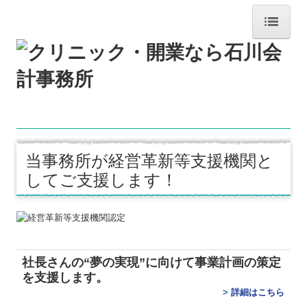
ホーム
毎月更新！コラム！
事務所通信デジタル版
事務所紹介
当事務所が経営革新等支援機関と
してご支援します！
交通案内
業務案内
リンク集
社長さんの“夢の実現”に向けて
事業計画の策定
を支援します。
お問合せ
>
詳細はこちら