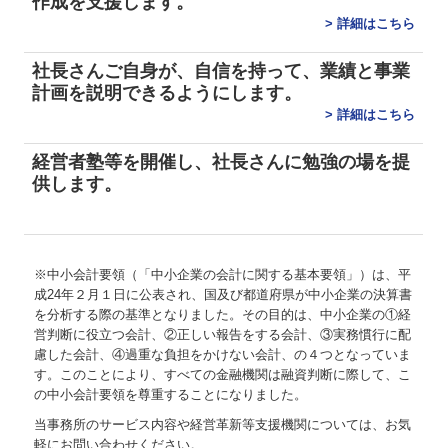
作成を支援します。
>
詳細はこちら
社長さんご自身が、自信を持って、業績と事業
計画を説明できるようにします。
>
詳細はこちら
経営者塾等を開催
し、
社長さんに勉強の場を提
供します。
※中小会計要領（「中小企業の会計に関する基本要領」）は、平
成24年２月１日に公表され、国及び都道府県が中小企業の決算書
を分析する際の基準となりました。その目的は、中小企業の①経
営判断に役立つ会計、②正しい報告をする会計、③実務慣行に配
慮した会計、④過重な負担をかけない会計、の４つとなっていま
す。このことにより、すべての金融機関は融資判断に際して、こ
の中小会計要領を尊重することになりました。
当事務所のサービス内容や経営革新等支援機関については、お気
軽にお問い合わせください。